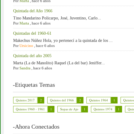
Por
Marta
,
hace 6 años
Quintada del Año 1966
Tino Mandarino Policarpo, José, Juventino, Carlo...
Por
Marta
,
hace 6 años
Quintadas del 1960-61
Makechus Núñez Hola, yo pertenecí a la quintada de los ...
Por
Ursicino
,
hace 6 años
Quintada del año 2005
Marta (La de Manolito) Raquel (La del bar) Jeniffer...
Por
Sandra
,
hace 6 años
-Etiquetas Temas
Quintos 2017
2
Quintos del 1966
2
Quintos 1964
1
Quinto
Quintos 1960 - 1961
1
Sopas de Ajo
1
Quintos 1974
1
Quin
-Ahora Conectados