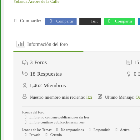
Yolanda Acebes de la Calle
Compartir:
Compartir
Tuit
Compartir
Información del foro
3
Foros
15
18
Respuestas
0
1,462
Miembros
Nuestro miembro más reciente:
Itzi
Último Mensaje:
Qu
Iconos del foro:
El foro no contiene publicaciones sin leer
El foro contiene publicaciones sin leer
Iconos de los Temas:
No respondidos
Respondido
Activo
Privado
Cerrado