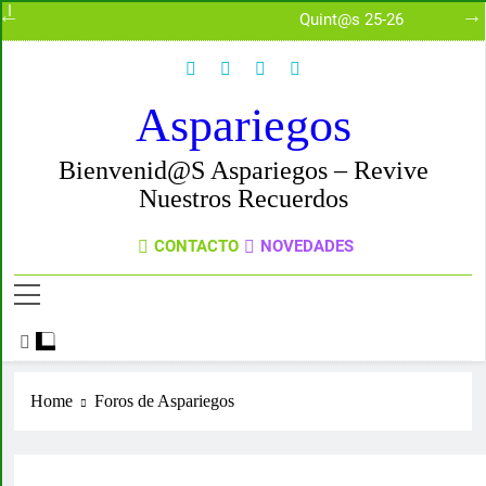
uz
Quint@s 25-26
Aspariegos
Bienvenid@s Aspariegos – Revive
Nuestros Recuerdos
CONTACTO
NOVEDADES
Home
Foros de Aspariegos