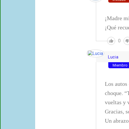
¡Madre mí
¡Qué recue
0
Lucia
Miembro
Los autos 
choque. “
vueltas y 
Gracias, s
Un abrazo