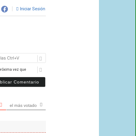
Iniciar Sesión
Pegar
URL
con
próxima vez que
las
teclas
Ctrl+V
el más votado