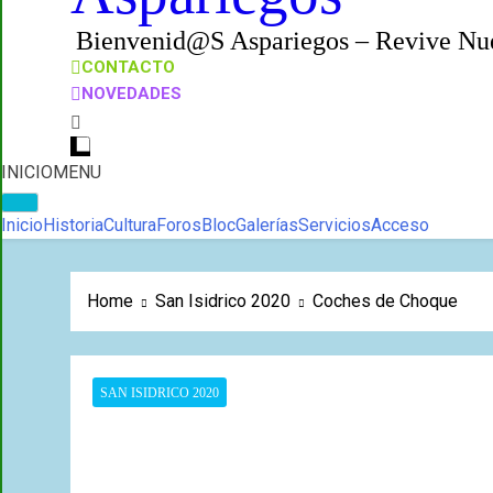
Bienvenid@s Aspariegos – Revive Nue
CONTACTO
NOVEDADES
INICIO
MENU
Inicio
Historia
Cultura
Foros
Bloc
Galerías
Servicios
Acceso
Home
San Isidrico 2020
Coches de Choque
SAN ISIDRICO 2020