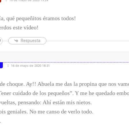
16 de mayo de 2020 19:24
a, qué pequeñitos éramos todos!
rdos este vídeo!
Respuesta
16 de mayo de 2020 18:31
de choque. Ay!! Abuela me das la propina que nos vamo
Tener cuidado de los pequeños”. Y me he quedado emb
vueltas, pensando: Ahí están mis nietos.
ois geniales. No me canso de verlo todo.
.