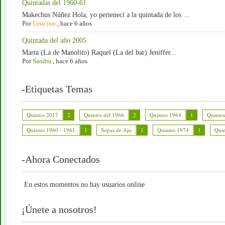
Quintadas del 1960-61
Makechus Núñez Hola, yo pertenecí a la quintada de los ...
Por
Ursicino
,
hace 6 años
Quintada del año 2005
Marta (La de Manolito) Raquel (La del bar) Jeniffer...
Por
Sandra
,
hace 6 años
-Etiquetas Temas
Quintos 2017
2
Quintos del 1966
2
Quintos 1964
1
Quinto
Quintos 1960 - 1961
1
Sopas de Ajo
1
Quintos 1974
1
Quin
-Ahora Conectados
En estos momentos no hay usuarios online
¡Únete a nosotros!