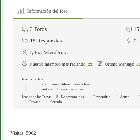
Información del foro
3
Foros
15
18
Respuestas
0
1,462
Miembros
Nuestro miembro más reciente:
Itzi
Último Mensaje:
Qu
Iconos del foro:
El foro no contiene publicaciones sin leer
El foro contiene publicaciones sin leer
Iconos de los Temas:
No respondidos
Respondido
Activo
Privado
Cerrado
Visitas: 5902