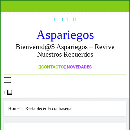
Skip
to
content
Aspariegos
Bienvenid@s Aspariegos – Revive
Nuestros Recuerdos
CONTACTO
NOVEDADES
Home
Restablecer la contraseña