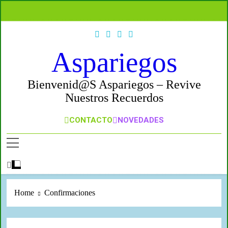
Skip
to
content
Aspariegos
Bienvenid@s Aspariegos – Revive
Nuestros Recuerdos
CONTACTO
NOVEDADES
Home
Confirmaciones