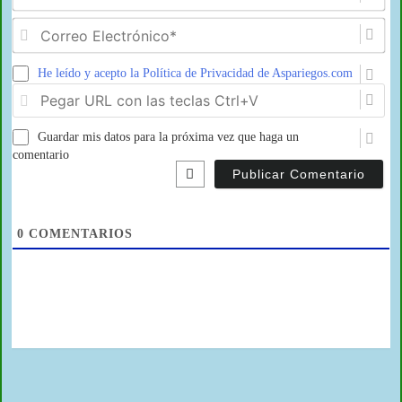
Co
Ele
He leído y acepto la Política de Privacidad de Aspariegos.com
Pe
U
co
Guardar mis datos para la próxima vez que haga un
las
tec
comentario
Ct
0
COMENTARIOS