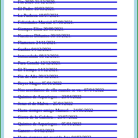
Fin 2020 31/12/2020.
El Padre 19/03/2021.
La Pacheca 18/07/2021.
Felicidades Marcial 07/08/2021.
Siempre Elisa 29/09/2021.
Nuestros Difuntos 30/10/2021.
Flamenco 24/11/2021.
Sueños 04/12/2021.
Inmaculada 08/12/2021.
Para Conchi 12/12/2021.
El Tiempo 14/12/2021.
Fin de Año 30/12/2021.
Reyes Magos 05/01/2022
Nos acordamos de ella cuando se va.. 07/04/2022
Quintos de Aspariegos... 23/04/2022
Jesus el de Malva... 25/04/2022
Hasta siempre amigo Manuel... 24/06/2022
Sierra de la Culebra... 23/07/2022
Quintos de Aspariegos... 05/01/2023
Cancer... 04/02/2023
Hasta siempre mi querida Ana 04/02/2023