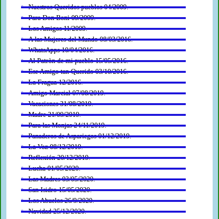
Nuestros Queridos pueblos 04/2009.
Para Don Boni 09/2009.
Los Amigos 11/2009.
A las Mujeres del Mundo 08/03/2016.
WhatsApps 10/04/2016.
Al Patròn de mi pueblo 15/05/2016.
Ese Amigo tan Querido 03/10/2016.
La Fragua 12/2016.
Amigo Marcial 07/08/2019.
Vacaciones 31/08/2019.
Madre 21/09/2019.
Para las Monjas 24/11/2019.
Panaderos de Aspariegos 01/12/2019.
La Voz 08/12/2019.
Reflexión 20/12/2019.
Lucha 01/05/2020.
Las Madres 03/05/2020.
San Isidro 15/05/2020.
Los Abuelos 26/9/2020.
Navidad 25/12/2020.