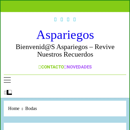
Skip
to
content
Aspariegos
Bienvenid@s Aspariegos – Revive
Nuestros Recuerdos
CONTACTO
NOVEDADES
Home
Bodas