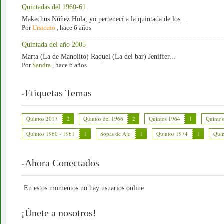
Quintadas del 1960-61
Makechus Núñez Hola, yo pertenecí a la quintada de los ...
Por
Ursicino
,
hace 6 años
Quintada del año 2005
Marta (La de Manolito) Raquel (La del bar) Jeniffer...
Por
Sandra
,
hace 6 años
-Etiquetas Temas
Quintos 2017
2
Quintos del 1966
2
Quintos 1964
1
Quinto
Quintos 1960 - 1961
1
Sopas de Ajo
1
Quintos 1974
1
Quin
-Ahora Conectados
En estos momentos no hay usuarios online
¡Únete a nosotros!