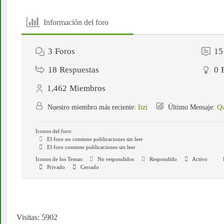
Información del foro
3
Foros
15
18
Respuestas
0
1,462
Miembros
Nuestro miembro más reciente:
Itzi
Último Mensaje:
Qu
Iconos del foro:
El foro no contiene publicaciones sin leer
El foro contiene publicaciones sin leer
Iconos de los Temas:
No respondidos
Respondido
Activo
Privado
Cerrado
Visitas: 5902