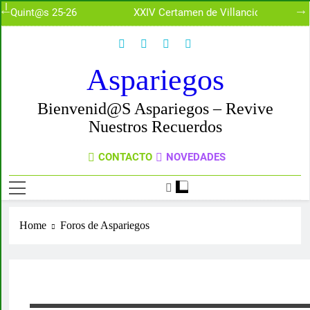
26
XXIV Certamen de Villancicos Espigas en
Aspariegos.
Aspariegos
Bienvenid@s Aspariegos – Revive
Nuestros Recuerdos
CONTACTO
NOVEDADES
Home
Foros de Aspariegos