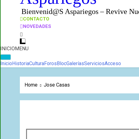
Bienvenid@s Aspariegos – Revive Nue
CONTACTO
NOVEDADES
INICIO
MENU
Inicio
Historia
Cultura
Foros
Bloc
Galerías
Servicios
Acceso
Home
Jose Casas