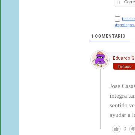
He leído
Aspariegos
1
COMENTARIO
Eduardo G
Invitado
Jose Casas
integra ta
sentido ve
ayudar a l
0