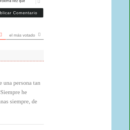
próxima vez que
las
teclas
Ctrl+V
el más votado
e una persona tan
. Siempre he
anas siempre, de