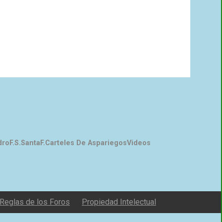
dro
F.S.Santa
F.Carteles De Aspariegos
Videos
Reglas de los Foros
Propiedad Intelectual