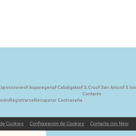
Exposiciones
F.Asparegena
F.Cabalgatas
F.S.Cruz
F.San Anton
F.S.Isi
Contacto
esión
Registrarse
Recuperar Contraseña
 de Cookies
Configuración de Cookies
Contacta con Nino