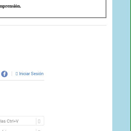
omprensión.
Iniciar Sesión
Pegar
URL
con