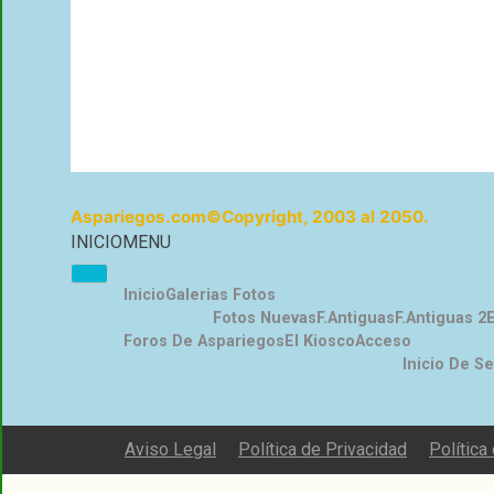
Aspariegos.com©Copyright, 2003 al 2050.
INICIO
MENU
Inicio
Galerias Fotos
Fotos Nuevas
F.Antiguas
F.Antiguas 2
Foros De Aspariegos
El Kiosco
Acceso
Inicio De S
Aviso Legal
Política de Privacidad
Política