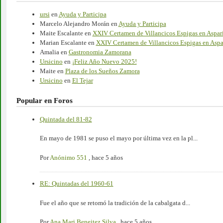
ursi
en
Ayuda y Participa
Marcelo Alejandro Morán
en
Ayuda y Participa
Maite Escalante
en
XXIV Certamen de Villancicos Espigas en Aspar
Marian Escalante
en
XXIV Certamen de Villancicos Espigas en Aspa
Amalia
en
Gastronomia Zamorana
Ursicino
en
¡Feliz Año Nuevo 2025!
Maite
en
Plaza de los Sueños Zamora
Ursicino
en
El Tejar
Popular en Foros
Quintada del 81-82
En mayo de 1981 se puso el mayo por última vez en la pl...
Por
Anónimo 551
,
hace 5 años
RE: Quintadas del 1960-61
Fue el año que se retomó la tradición de la cabalgata d...
Por
Ana Mari Beneitez Silva
,
hace 5 años