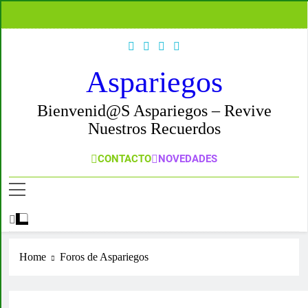
Skip
to
content
Aspariegos
Bienvenid@s Aspariegos – Revive
Nuestros Recuerdos
CONTACTO
NOVEDADES
Home
Foros de Aspariegos