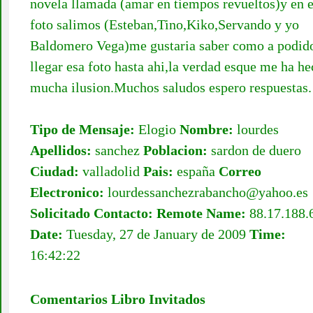
novela llamada (amar en tiempos revueltos)y en 
foto salimos (Esteban,Tino,Kiko,Servando y yo
Baldomero Vega)me gustaria saber como a podid
llegar esa foto hasta ahi,la verdad esque me ha h
mucha ilusion.Muchos saludos espero respuestas.
Tipo de Mensaje:
Elogio
Nombre:
lourdes
Apellidos:
sanchez
Poblacion:
sardon de duero
Ciudad:
valladolid
Pais:
españa
Correo
Electronico:
lourdessanchezrabancho@yahoo.es
Solicitado Contacto:
Remote Name:
88.17.188.
Date:
Tuesday, 27 de January de 2009
Time:
16:42:22
Comentarios Libro Invitados