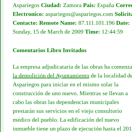
Aspariegos
Ciudad:
Zamora
Pais:
España
Corre
Electronico:
aspariegos@aspariegos.com
Solici
Contacto:
Remote Name:
87.111.101.196
Date:
Sunday, 15 de March de 2009
Time:
12:44:59
Comentarios Libro Invitados
La empresa adjudicataria de las obras ha comenz
la demolición del Ayuntamiento
de la localidad d
Aspariegos para iniciar en el mismo solar la
construcción de uno nuevo. Mientras se llevan a
cabo las obras las dependencias municipales
prestarán sus servicios en el viejo consultorio
médico del pueblo. La edificación del nuevo
inmueble tiene un plazo de ejecución hasta el 201