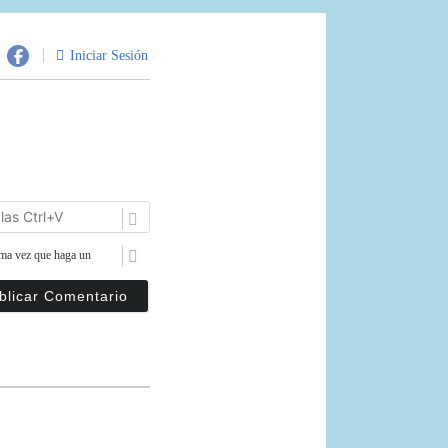
Iniciar Sesión
Pegar
URL
con
ima vez que haga un
las
teclas
Ctrl+V