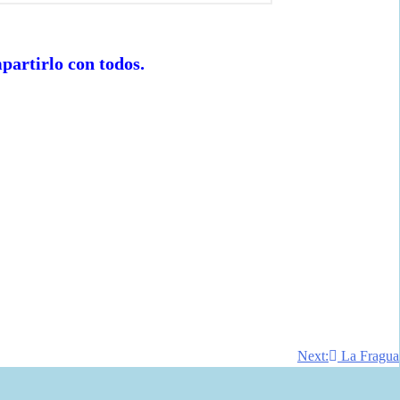
artirlo con todos.
Next:
La Fragua