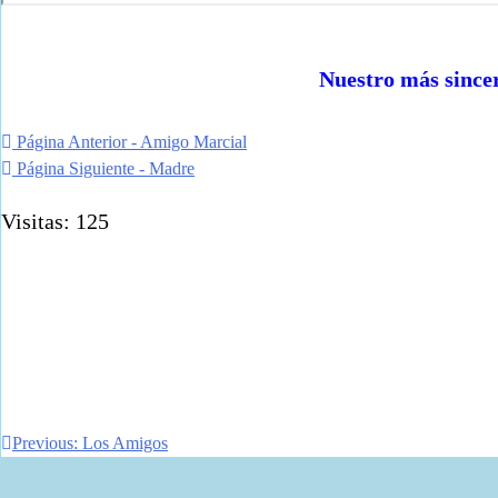
Nuestro más since
Página Anterior - Amigo Marcial
Página Siguiente - Madre
Visitas: 125
Previous:
Los Amigos
Navegación
de