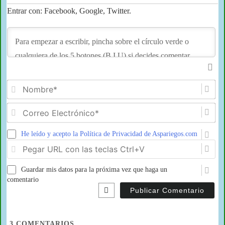
Entrar con: Facebook, Google, Twitter.
No
Co
Ele
He leído y acepto la Política de Privacidad de Aspariegos.com
Pe
U
co
Guardar mis datos para la próxima vez que haga un
las
tec
comentario
Ct
3
COMENTARIOS