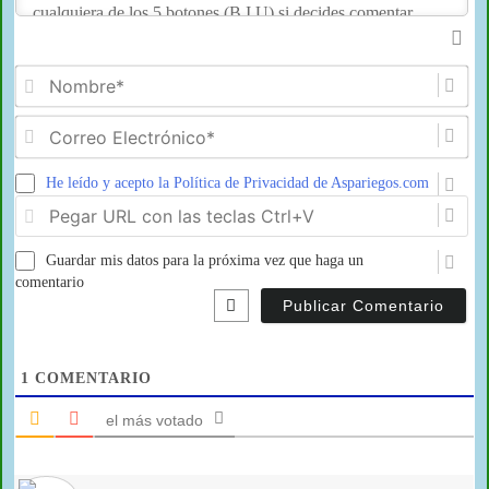
No
Co
Ele
He leído y acepto la Política de Privacidad de Aspariegos.com
Pe
U
co
Guardar mis datos para la próxima vez que haga un
las
tec
comentario
Ct
1
COMENTARIO
el más votado