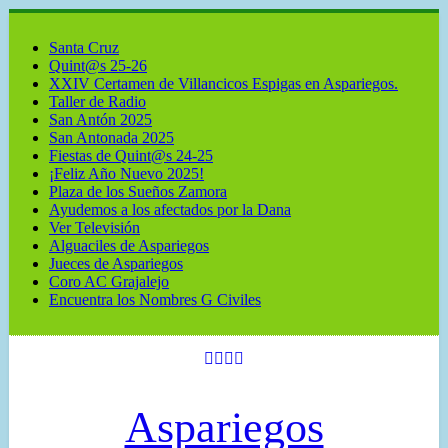
Santa Cruz
Quint@s 25-26
XXIV Certamen de Villancicos Espigas en Aspariegos.
Taller de Radio
San Antón 2025
San Antonada 2025
Fiestas de Quint@s 24-25
¡Feliz Año Nuevo 2025!
Plaza de los Sueños Zamora
Ayudemos a los afectados por la Dana
Ver Televisión
Alguaciles de Aspariegos
Jueces de Aspariegos
Coro AC Grajalejo
Encuentra los Nombres G Civiles
Aspariegos