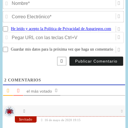
N
Co
El
He leído y acepto la Política de Privacidad de Aspariegos.com
Pe
U
co
Guardar mis datos para la próxima vez que haga un comentario
la
te
Ct
2
COMENTARIOS
el más votado
Invitado
16 de mayo de 2020 19:15