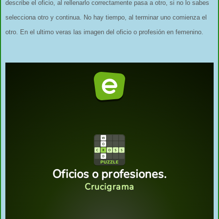
describe el oficio, al rellenarlo correctamente pasa a otro, si no lo sabes
selecciona otro y continua. No hay tiempo, al terminar uno comienza el
otro. En el ultimo veras las imagen del oficio o profesión en femenino.