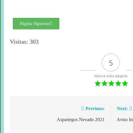
Página Siguente
Visitas: 303
5
Valora esta página
Previous:
Next:
Aspariegos Nevado 2021
Aviso Im