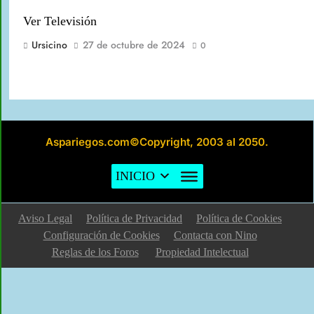
Ver Televisión
Ursicino
27 de octubre de 2024
0
Aspariegos.com©Copyright, 2003 al 2050.
Exposiciones realizadas por el Ayuntamiento
INICIO
Ursicino
2 de agosto de 2024
0
Aviso Legal
Política de Privacidad
Política de Cookies
Configuración de Cookies
Contacta con Nino
Reglas de los Foros
Propiedad Intelectual
II Encuentro Canción Tradicional Solidaria