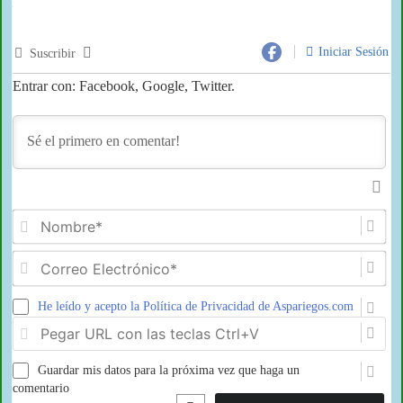
Iniciar Sesión
Suscribir
Entrar con: Facebook, Google, Twitter.
No
Co
Ele
He leído y acepto la Política de Privacidad de Aspariegos.com
Pe
U
co
Guardar mis datos para la próxima vez que haga un
las
tec
comentario