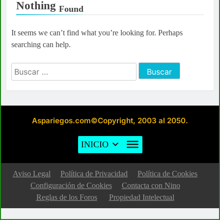
Nothing
Found
It seems we can’t find what you’re looking for. Perhaps
searching can help.
Buscar:
Aspariegos.com©Copyright, 2003 al 2050.
INICIO
Aviso Legal
Política de Privacidad
Política de Cookies
Configuración de Cookies
Contacta con Nino
Reglas de los Foros
Propiedad Intelectual