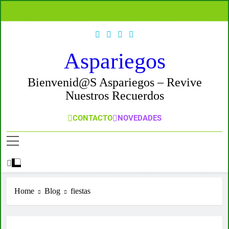
Skip
to
content
Aspariegos
Bienvenid@s Aspariegos – Revive
Nuestros Recuerdos
CONTACTO
NOVEDADES
Home
Blog
fiestas