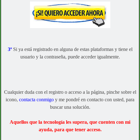
3º
Si ya está registrado en alguna de estas plataformas
y tiene el
usuario y la contraseña, puede acceder igualmente.
Cualquier duda con el registro o acceso a la página,
pinche sobre el
icono,
contacta conmigo
y me pondré en contacto con usted,
para
buscar una solución
.
Aquellos que la tecnología les supera, que cuenten con mi
ayuda, para que tener acceso.