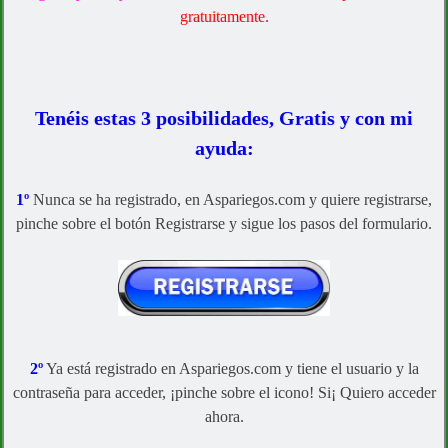
gratuitamente.
Tenéis estas 3 posibilidades, Gratis y con mi
ayuda:
1º
Nunca se ha registrado, en Aspariegos.com y quiere registrarse,
pinche sobre el botón Registrarse y sigue los pasos del formulario.
2º
Ya está registrado en Aspariegos.com
y tiene el usuario y la
contraseña para acceder,
¡pinche sobre el icono! Si¡ Quiero acceder
ahora.