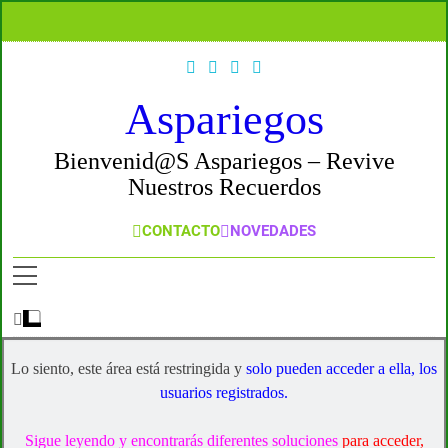
Skip
to
content
Aspariegos
Bienvenid@s Aspariegos – Revive
Nuestros Recuerdos
CONTACTO
NOVEDADES
Lo siento, este área está restringida y
solo pueden acceder a ella, los
usuarios registrados.
Sigue leyendo y encontrarás diferentes soluciones
para acceder,