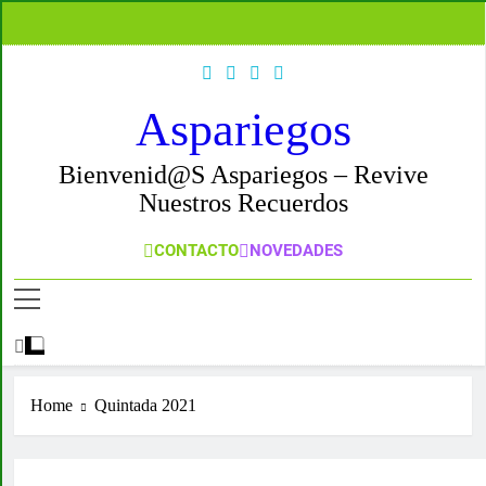
Skip
to
content
Aspariegos
Bienvenid@s Aspariegos – Revive
Nuestros Recuerdos
CONTACTO
NOVEDADES
Home
Quintada 2021