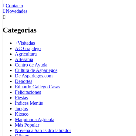
Contacto
Novedades
Categorias
+Visitadas
AC Grajalejo
Agricultura
Artesania
Centro de Ayuda
Cultura de Aspariegos
De Aspariegos.com
Deportes
Eduardo Gallego Casas
Felicitaciones
Fiestas
Índices Menús
Juegos
Kiosco
Maquinaria Agricola
Más Popular
Novena a San Isidro labrador
Oficios