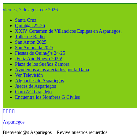
Skip
viernes, 7 de agosto de 2026
to
content
Santa Cruz
Quint@s 25-26
XXIV Certamen de Villancicos Espigas en Aspariegos.
Taller de Radio
San Antón 2025
San Antonada 2025
Fiestas de Quint@s 24-25
¡Feliz Año Nuevo 2025!
Plaza de los Sueños Zamora
Ayudemos a los afectados por la Dana
Ver Televisión
Alguaciles de Aspariegos
Jueces de Aspariegos
Coro AC Grajalejo
Encuentra los Nombres G Civiles
Aspariegos
Bienvenid@s Aspariegos – Revive nuestros recuerdos