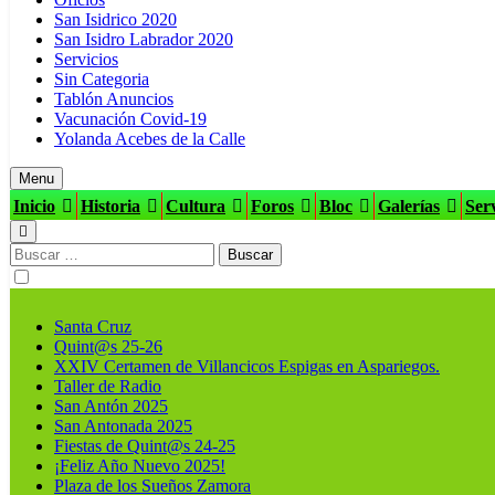
San Isidrico 2020
San Isidro Labrador 2020
Servicios
Sin Categoria
Tablón Anuncios
Vacunación Covid-19
Yolanda Acebes de la Calle
Menu
Inicio
Historia
Cultura
Foros
Bloc
Galerías
Serv
Buscar:
Santa Cruz
Quint@s 25-26
XXIV Certamen de Villancicos Espigas en Aspariegos.
Taller de Radio
San Antón 2025
San Antonada 2025
Fiestas de Quint@s 24-25
¡Feliz Año Nuevo 2025!
Plaza de los Sueños Zamora