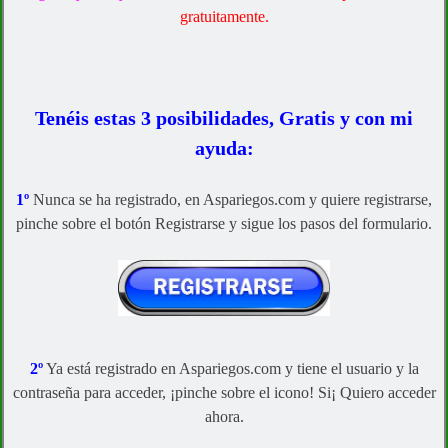
gratuitamente.
Tenéis estas 3 posibilidades, Gratis y con mi
ayuda:
1º
Nunca se ha registrado, en Aspariegos.com y quiere registrarse,
pinche sobre el botón Registrarse y sigue los pasos del formulario.
2º
Ya está registrado en Aspariegos.com
y tiene el usuario y la
contraseña para acceder,
¡pinche sobre el icono! Si¡ Quiero acceder
ahora.