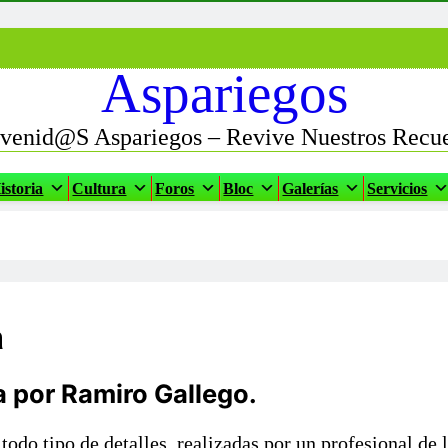
Aspariegos
venid@s Aspariegos – Revive Nuestros Recu
istoria
Cultura
Foros
Bloc
Galerías
Servicios
a
 por Ramiro Gallego.
 todo tipo de detalles, realizadas por un profesional d