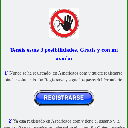
Tenéis estas 3 posibilidades, Gratis y con mi
ayuda:
1º
Nunca se ha registrado, en Aspariegos.com y quiere registrarse,
pinche sobre el botón Registrarse y sigue los pasos del formulario.
2º
Ya está registrado en Aspariegos.com
y tiene el usuario y la
contraseña para acceder,
¡pinche sobre el icono! Si¡ Quiero acceder