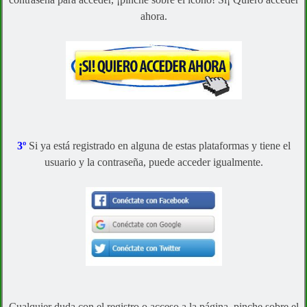
ahora.
3º
Si ya está registrado en alguna de estas plataformas
y tiene el
usuario y la contraseña, puede acceder igualmente.
Cualquier duda con el registro o acceso a la página,
pinche sobre el