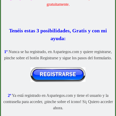
gratuitamente.
Tenéis estas 3 posibilidades, Gratis y con mi
ayuda:
1º
Nunca se ha registrado, en Aspariegos.com y quiere registrarse,
pinche sobre el botón Registrarse y sigue los pasos del formulario.
2º
Ya está registrado en Aspariegos.com
y tiene el usuario y la
contraseña para acceder,
¡pinche sobre el icono! Si¡ Quiero acceder
ahora.