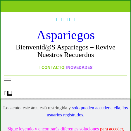
Skip
to
content
Aspariegos
Bienvenid@s Aspariegos – Revive
Nuestros Recuerdos
CONTACTO
NOVEDADES
Lo siento, este área está restringida y
solo pueden acceder a ella, los
usuarios registrados.
Sigue leyendo y encontrarás diferentes soluciones
para acceder,