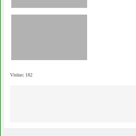
Visitas: 182
Navegación
de
entradas