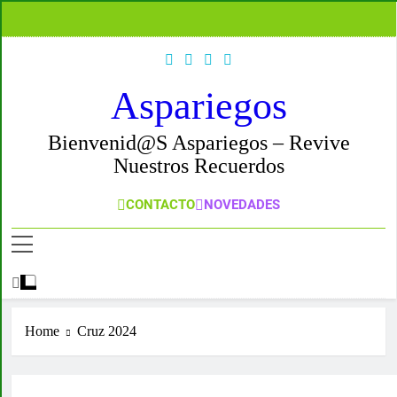
Skip
to
content
Aspariegos
Bienvenid@s Aspariegos – Revive
Nuestros Recuerdos
CONTACTO
NOVEDADES
Home
Cruz 2024