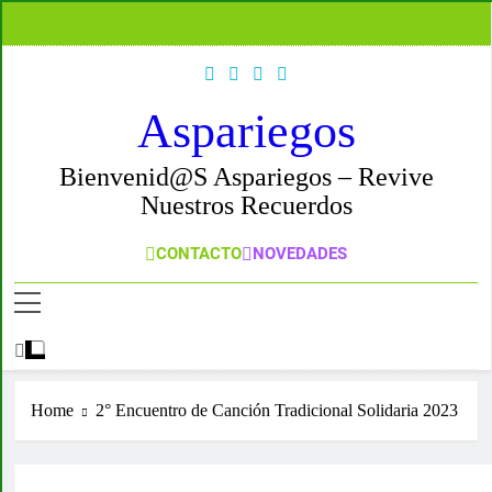
Skip
to
content
Aspariegos
Bienvenid@s Aspariegos – Revive
Nuestros Recuerdos
CONTACTO
NOVEDADES
Home
2° Encuentro de Canción Tradicional Solidaria 2023