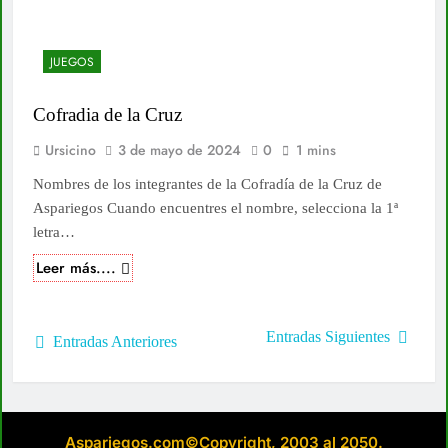
JUEGOS
Cofradia de la Cruz
Ursicino
3 de mayo de 2024
0
1 mins
Nombres de los integrantes de la Cofradía de la Cruz de
Aspariegos Cuando encuentres el nombre, selecciona la 1ª
letra…
Leer más....
Navegación
Entradas Siguientes
Entradas Anteriores
de
entradas
Aspariegos.com©Copyright, 2003 al 2050.