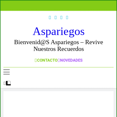
Skip
to
content
Aspariegos
Bienvenid@s Aspariegos – Revive
Nuestros Recuerdos
CONTACTO
NOVEDADES
Blog